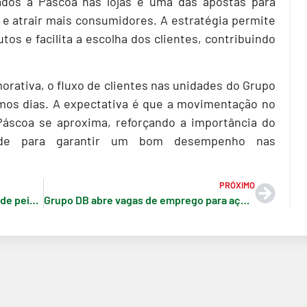
ados à Páscoa nas lojas é uma das apostas para
 e atrair mais consumidores. A estratégia permite
os e facilita a escolha dos clientes, contribuindo
rativa, o fluxo de clientes nas unidades do Grupo
imos dias. A expectativa é que a movimentação no
áscoa se aproxima, reforçando a importância do
rede para garantir um bom desempenho nas
PRÓXIMO
Supermercados reforçam estoque de peixes e produtos para a Quaresma e Páscoa
Grupo DB abre vagas de emprego para açougue, peixaria e PCDs em Manaus