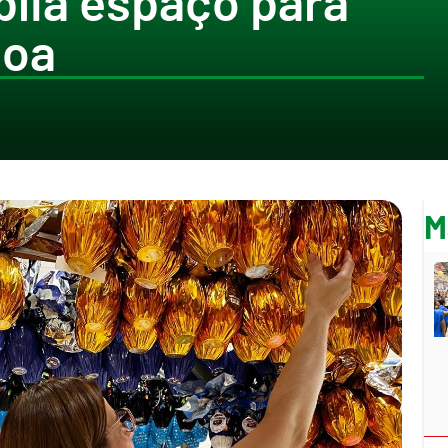
plia espaço para
coa
M